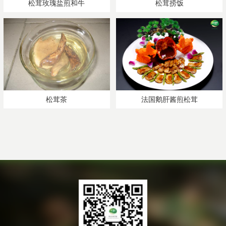
松茸玫瑰盐煎和牛
松茸捞饭
松茸茶
法国鹅肝酱煎松茸