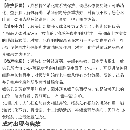
【养护肠胃】：
具独特的消化道系统保护、调理和修复功能：可助消
化、益肝脾，解饥解渴、消除宿毒等多重功效。对食欲不振，恶心呕
吐者，饮用该品后能迅速止呕，食欲可得到明显改善。
【增免疫力】：
猴头菇对增强人体免疫力尤为突出，长期饮用该品，
可提高人体对SARS，禽流感，流感等疾患的抵抗力，是预防上述疾病
的理想新武器。对放、化疗的肿瘤患者在术前一周开始食用该品，可
起到显著的术前保护和术后哦康复作用：对方、化疗过敏或体弱患者
其效果尤为明显。
【益寿抗衰】：
猴头菇对神经衰弱、失眠有特效。日本学者提出，猴
头菇所含“ß；-D-葡聚糖”和神经细胞促生因子（NGF）。可促进脑神经
细胞生长和再生，对预防和治疗老年痴呆症有良好效果。所以，该品
亦是益寿抗衰的新型营养健脑食品。
猴头菇是药食两用的真菌，因外形像猴子头而得名。它是鲜美无比的
山珍，菌肉鲜嫩，香醇可口，有“素中荤”之称。
长期以来，人们把它与燕窝相提并论。猴头菇有很好的滋补作用，能
治疗消化不良、胃溃疡、十二指肠溃疡、神经衰弱等疾病，民间有“多
食猴头，返老还童”之说。
成对出现有典故