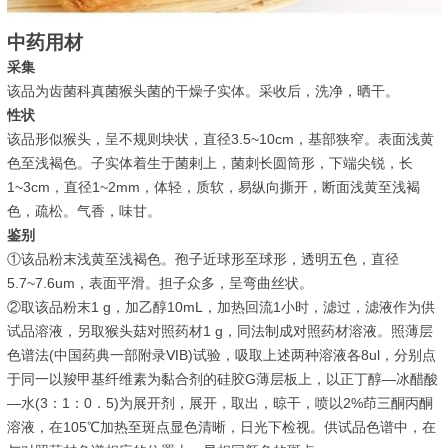
中药用材
采集
该品为齿菌科真菌猴头菌的干燥子实体。采收后，洗净，晒干。
性状
该品形似猴头，呈不规则块状，直径3.5~10cm，基部狭窄。表面浅黄
色至浅褐色。子实体着生于菌剌上，菌刺长圆筒形，下端尖锐，长
1~3cm，直径1~2mm，体轻，质软，易纵向撕开，断面浅黄至浅褐
色，疏松。气香，味甘。
鉴别
①该品粉末浅黄至浅褐色。孢子近球形至球形，透明五色，直径
5.7~7.6um，表面平滑。担子众多，呈弯曲丝状。
②取该品粉末1 g，加乙醇10mL，加热回流1小时，滤过，滤液作为供
试品溶液，另取猴头菇对照药材1 g，同法制成对照药材溶液。照薄层
色谱法(中国药典一部附录ⅥB)试验，吸取上述两种溶液各8ul，分别点
于同一以羧甲基纤维素为黏合剂的硅胶G薄层板上，以正丁醇—冰醋酸
—水(3：1：0．5)为展开剂，展开，取出，晾干，喷以2%茚三酮丙酮
溶液，在105℃加热至斑点显色清晰，日光下检视。供试品色谱中，在