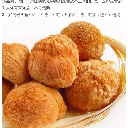
劣品为了增白，用硫碘或化学药剂处理成不正常的白色，这种菇食后
对人体有害无益，不可选购。
3、好的猴头菇不烂、不霉、不蛀；凡有烂、霉、蛀者，也不宜选购。