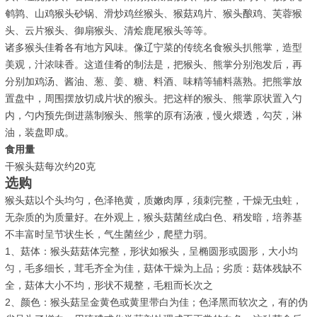
鹌鹑、山鸡猴头砂锅、滑炒鸡丝猴头、猴菇鸡片、猴头酿鸡、芙蓉猴
头、云片猴头、御扇猴头、清烩鹿尾猴头等等。
诸多猴头佳肴各有地方风味。像辽宁菜的传统名食猴头扒熊掌，造型
美观，汁浓味香。这道佳肴的制法是，把猴头、熊掌分别泡发后，再
分别加鸡汤、酱油、葱、姜、糖、料酒、味精等辅料蒸熟。把熊掌放
置盘中，周围摆放切成片状的猴头。把这样的猴头、熊掌原状置入勺
内，勺内预先倒进蒸制猴头、熊掌的原有汤液，慢火煨透，勾芡，淋
油，装盘即成。
食用量
干猴头菇每次约20克
选购
猴头菇以个头均匀，色泽艳黄，质嫩肉厚，须刺完整，干燥无虫蛀，
无杂质的为质量好。在外观上，猴头菇菌丝成白色、稍发暗，培养基
不丰富时呈节状生长，气生菌丝少，爬壁力弱。
1、菇体：猴头菇菇体完整，形状如猴头，呈椭圆形或圆形，大小均
匀，毛多细长，茸毛齐全为佳，菇体干燥为上品；劣质：菇体残缺不
全，菇体大小不均，形状不规整，毛粗而长次之
2、颜色：猴头菇呈金黄色或黄里带白为佳；色泽黑而软次之，有的伪