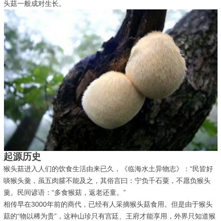
头菇一般成对生长。
起源历史
猴头菇进入人们的饮食生活由来已久，《临海水土异物志》：“民皆好
啖猴头羹，虽五肉臛不能及之，其俗言曰：宁负千石粟，不愿负猴头
羹。民间谚语：“多食猴菇，返老还童。”
相传早在3000年前的商代，已经有人采摘猴头菇食用。但是由于猴头
菇的“物以稀为贵”，这种山珍只有宫廷、王府才能享用，外界只知道猴