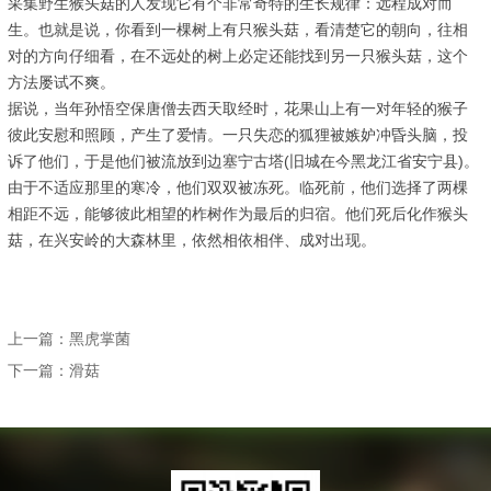
采集野生猴头菇的人发现它有个非常奇特的生长规律：远程成对而
生。也就是说，你看到一棵树上有只猴头菇，看清楚它的朝向，往相
对的方向仔细看，在不远处的树上必定还能找到另一只猴头菇，这个
方法屡试不爽。
据说，当年孙悟空保唐僧去西天取经时，花果山上有一对年轻的猴子
彼此安慰和照顾，产生了爱情。一只失恋的狐狸被嫉妒冲昏头脑，投
诉了他们，于是他们被流放到边塞宁古塔(旧城在今黑龙江省安宁县)。
由于不适应那里的寒冷，他们双双被冻死。临死前，他们选择了两棵
相距不远，能够彼此相望的柞树作为最后的归宿。他们死后化作猴头
菇，在兴安岭的大森林里，依然相依相伴、成对出现。
上一篇：
黑虎掌菌
下一篇：
滑菇