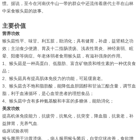
惯。据说，至今在河南伏牛山一带的群众中还流传着唐代士卒在山林
中采食猴头菇的故事。
主要价值
营养功效
猴头菇性平、味甘。利五脏，助消化；具有健胃，补虚，益肾精之功
效；主治食少便溏、胃及十二指肠溃疡、浅表性胃炎、神经衰弱、眩
晕、阳痿等病症。年老体弱者食用猴头菇，有滋补强身的作用。
1、猴头菇是一种高蛋白、低脂肪、富含矿物质和维生素的一种优良食
品；
2、猴头菇具有提高肌体免疫力的功能，可延缓衰老。
3、猴头菇含不饱和脂肪酸，能降低血胆固醇和甘油三酯含量，调节血
脂，利于血液循环，是心血管患者的理想食品；
4、猴头菇中含有多种氨基酸和丰富的多糖体，能助消化；
美发功效
提高机体免疫能力，抗疲劳，抗氧化，抗突变，降血脂，抗衰老，补
益脾胃，充养气血.
临床试验表明
猴头菌用于治胃溃疡、，病人服用猴头菌后，自觉症状改善，食欲增