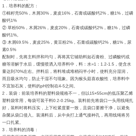
1．培养料的配方
：
①
棉籽壳50%，木屑30%，麦皮16%，石膏或碳酸钙2%，糖1%，过磷
酸钙1%
② 草粉50%，木屑26%，麦皮20%，石膏或碳酸钙2%，糖1%，过磷
酸钙1%。
③ 木屑69.5%，麦皮25%，黄豆粉2%，石膏或碳酸钙2%，糖1%，尿
素0.5%
配制时，先将主料拌和均匀，再将其它辅助料如石膏粉、过磷酸钙或
糖等溶解于水后，缓慢喷洒入培养料中，料：水=1：1.2-1.5，使含水
量达到70%左右。拌料后，将料堆成堆稍闷半小时，使料充分湿润，
而且吸水均匀，防止干湿不匀现象。因为猴头菇喜欢酸性，培养料中
不宜加石灰，使料的pH控制在4-5之间。
2．装袋：
前装培养料的塑料袋规格不一，但以15×55cm的低压聚乙烯
塑料袋常用，每袋可装干料0.2-0.25kg。装料前先将袋口一头用线绳扎
好，装料时将料压实，上下松紧度要一致，且袋口要擦干净，以避免
杂菌从袋口侵入。装满料后，从中央打上通气接种孔，再用线绳将另
一口扎紧。
3．培养料的消毒：