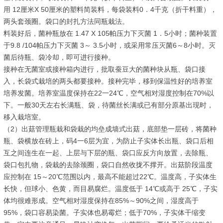
用 12厘米X 50厘米的塑料简装料，每袋装料0．4千克（折干料重），
两头套颈圈。袋口的封扎方法同瓶栽法。
料装好后，菌种瓶放在 1.47 X 105帕压力下灭菌 1．5小时；菌种装置
于9.8 /104帕压力下灭菌 3～ 3.5小时，或采用常压灭菌6～8小时。灭
菌后待瓶、袋冷却，即可进行接种。
接种在无菌室或接种箱内进行，批取蚕豆大的菌种块从瓶、袋口接
入，长袋式栽培的两头都要接种。接种完毕，移到保温性好的培养室
培养发菌。培养室温度保持在22一24℃，空气相对湿度控制在70%以
下。一般30天左右长满瓶、袋，待菌丝长满或已有部分原基出现时，
移入栽培室。
（2）出菇管理瓶栽和袋栽的均垒成墙式出菇，底部垫一层砖，将菌种
瓶、袋横放在砖上，码4一6层为宜，为防止子实体长出瓶、袋口后相
互之间连生在一起、上层与下层的瓶、袋口应反方向放置，去除瓶、
袋口包扎物，袋栽的去除颈圈，袋口自然收拢不撑开。出菇阶段温度
应控制在 15～20℃范围以内，最高不能超过22℃。温度高，子实体生
长快，但球小、色黄，而目易腐烂。温度低于 14℃或高于 25℃，子实
体均很难形成。空气相对湿度保持在85%～90%之间，湿度高于
95%，袋口容易染菌。子实体也易霉烂；低于70%，子实体干缩变