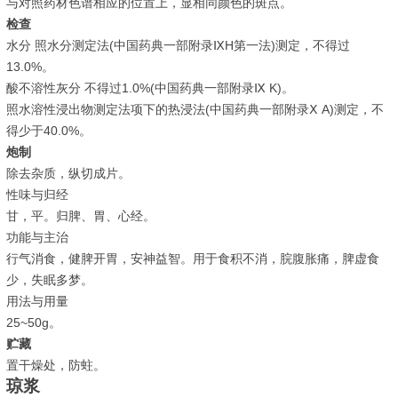
与对照药材色谱相应的位置上，显相同颜色的斑点。
检查
水分 照水分测定法(中国药典一部附录ⅨH第一法)测定，不得过
13.0%。
酸不溶性灰分 不得过1.0%(中国药典一部附录Ⅸ K)。
照水溶性浸出物测定法项下的热浸法(中国药典一部附录Ⅹ A)测定，不
得少于40.0%。
炮制
除去杂质，纵切成片。
性味与归经
甘，平。归脾、胃、心经。
功能与主治
行气消食，健脾开胃，安神益智。用于食积不消，脘腹胀痛，脾虚食
少，失眠多梦。
用法与用量
25~50g。
贮藏
置干燥处，防蛀。
琼浆