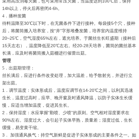
采用高压消毒灭菌，也可采用常压灭菌，当温度达到100℃后，保持
14h以上，停火后再密闭4-6h。
4
．
播种发菌
待料温降至30℃以下时，在无菌条件下进行接种。每袋接5个穴，接种
后，将菌筒搬入培养室，按“井”字形堆叠发菌，培养室内温度维持
20~25℃，空气湿度65%左右，遮光培养。于菌丝生长旺盛期（接种后
15天左右），温度降低至20℃左右。经20-28天培养，菌筒的菌丝基本
长满，应及时将菌筒搬入菇棚进行催蕾出菇。
管理
5
．
出菇期管理：
丝长满后，应进行条件改变处理，加大温差，给予散射光，并进行立
架出菇。
1．调节温度：实体形成后，温度应调节在14-20℃之间，以利其迅速
生长，温度过高时，应早、晚开窗及时通风降温，以防子实体生长缓
慢，应适当增加温度，促进其生长。
2．保持湿度：水应掌握“勤喷、少喷”的原则。空气相对湿度要求在
90%左右。湿度过大，会引起子实体早熟，质量差；湿度过低，生长
缓慢，易变黄干缩。
3． 加强通风换气：持空气新鲜是促进子实体形成的主要条件之一。如