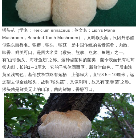
猴头菇（学名：Hericium erinaceus；英文名：Lion's Mane
Mushroom，Bearded Tooth Mushroom），又叫猴头菌，只因外形酷
似猴头而得名。猴蘑，猴头，猴菇，是中国传统的名贵菜肴，肉嫩、
味香、鲜美可口。是四大名菜（猴头、熊掌、燕窝、鱼翅）之一。
有“山珍猴头、海味鱼翅”之称。这种齿菌科的菌类，菌伞表面长有毛茸
状肉刺，长约1～3厘米，它的子实体圆而厚，新鲜时白色，干后由浅
黄至浅褐色，基部狭窄或略有短柄，上部膨大，直径3.5～10厘米，远
远望去似金丝猴头，故称“猴头菇”，又像刺猬，故又有“刺猬菌”之称。
猴头菌是鲜美无比的山珍，菌肉鲜嫩，香醇可口。