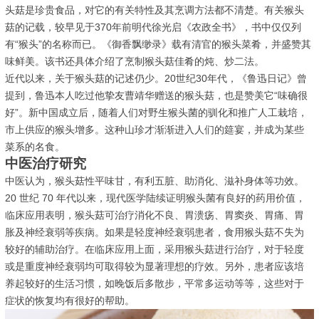
头菇是珍贵食品，对它的有关特性及其烹调方法都不清楚。有关猴头
菇的记载，较早见于370年前明代徐光启《农政全书》，书中仅仅列
有“猴头”的名称而已。《御香飘缈录》载有清官的猴头菜肴，并盛赞其
味鲜美。该书还具体介绍了烹制猴头菇佳肴的炖、炒二法。
近代以来，关于猴头菇的记述仍少。20世纪30年代，《鲁迅日记》曾
提到，鲁迅本人吃过他挚友曹靖华赠送的猴头菇，也是赞美它“味确很
好”。新中国成立后，随着人们对野生猴头菌的驯化和推广人工栽培，
市上供应的猴头增多。这种山珍才渐渐进入人们的筵宴，并成为某些
菜系的名食。
中医治疗研究
中医认为，猴头菇性平味甘，有利五脏、助消化、滋补身体等功效。
20 世纪 70 年代以来，现代医学陆续证明猴头菌有良好的药用价值，
临床应用表明，猴头菇可治疗消化不良、胃溃疡、胃窦炎、胃痛、胃
胀及神经衰弱等疾病。如果是轻度神经衰弱患者，食用猴头菇不失为
较好的辅助治疗。在临床应用上面，采用猴头菇进行治疗，对于轻度
或是重度神经衰弱均可取得较为显著理想的疗效。另外，患者应该培
养起较好的生活习惯，如晚饭后多散步，平常多运动等等，这些对于
症状的恢复均有很好的帮助。