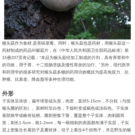
猴头菇作为食材,是美味菜肴。同时，猴头菇也是药材，用猴头菇这一
药材制成的药品叫猴菇片，在《中华人民共和国卫生部药品标准》第
15册207页有记载：“本品为猴头菇经加工制成的片剂，具有养胃和中
的功效，用于胃、十二指肠溃疡及慢性胃炎的治疗。”另外，现代医学
和药理学的很多研究对猴头菇多糖的药用功效概括为提高免疫力、抗
肿瘤、抗衰老、降血脂等多种生理功能。
外形
子实体呈块状，扁半球形或头形，肉质，直径5-15cm，不分枝（与假
猴头菌的区别）。新鲜时呈白色，干燥时变成褐色或淡棕色。子实体
基部狭窄或略有短柄。菌刺密集下垂，覆盖整个子实体，肉刺圆筒
形，刺长1-5cm，粗1-2mm，每一根细刺的表面都布满子实层，子实
层上密集生长着担子及囊状体，但子上着生4个担孢子，并且野生的猴