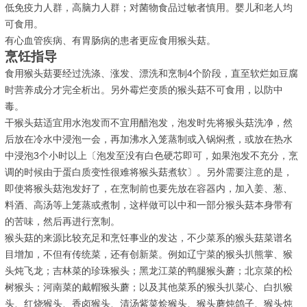
低免疫力人群，高脑力人群；对菌物食品过敏者慎用。婴儿和老人均
可食用。
有心血管疾病、有胃肠病的患者更应食用猴头菇。
烹饪指导
食用猴头菇要经过洗涤、涨发、漂洗和烹制4个阶段，直至软烂如豆腐
时营养成分才完全析出。另外霉烂变质的猴头菇不可食用，以防中
毒。
干猴头菇适宜用水泡发而不宜用醋泡发，泡发时先将猴头菇洗净，然
后放在冷水中浸泡一会，再加沸水入笼蒸制或入锅焖煮，或放在热水
中浸泡3个小时以上〔泡发至没有白色硬芯即可，如果泡发不充分，烹
调的时候由于蛋白质变性很难将猴头菇煮软〕。另外需要注意的是，
即使将猴头菇泡发好了，在烹制前也要先放在容器内，加入姜、葱、
料酒、高汤等上笼蒸或煮制，这样做可以中和一部分猴头菇本身带有
的苦味，然后再进行烹制。
猴头菇的来源比较充足和烹饪事业的发达，不少菜系的猴头菇菜谱名
目增加，不但有传统菜，还有创新菜。例如辽宁菜的猴头扒熊掌、猴
头炖飞龙；吉林菜的珍珠猴头；黑龙江菜的鸭腿猴头蘑；北京菜的松
树猴头；河南菜的戴帽猴头蘑；以及其他菜系的猴头扒菜心、白扒猴
头、红烧猴头、香卤猴头、清汤紫菜烩猴头、猴头蘑炖鸽子、猴头炖