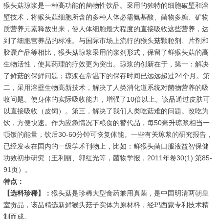
猴头菇琼浆是一种高功能的菌物性饮品。采用的独特的细胞破壁和溶
壁技术，将猴头菇细胞所含的多种人体必需氨基酸、菌物多糖、矿物
质营养元素释放出来，使人体细胞最大程度的直接吸收这些营养，达
到了细胞营养品的标准。与国际市场上流行的猴头菇颗粒剂、片剂和
胶囊产品等相比，猴头菇琼浆采用的浆剂形式，保留了鲜猴头菇的高
生物活性，使其药理的疗效更为突出。琼浆的创新在于，第一：解决
了鲜菇的保鲜问题；琼浆在常温下的保存时间已远远超过24个月。第
二，采用溶壁生物高新技术，解决了人类消化道系统对菌物营养的吸
收问题。使身体的实际吸收能力，增强了10倍以上。该品通过皮肤可
以直接吸收（皮饲）。第三，解决了我们人类吃菇难的问题。改吃为
饮，方便快速。作为应急情况下粮食的替代品，每50毫升琼浆相当一
顿饭的能量，饮后30-60分钟可恢复体能。一些有关琼浆的研究报告，
已经发表在国内的一级学术刊物上，比如：鲜猴头菌口服液益智保健
功效初步研究（王利丽、郭红光等，菌物学报，2011年卷30(1):第85-
91页）。
特点：
【选料珍稀】：
猴头菇是珍稀大型食药兼用真菌，是中国明清两朝皇
室贡品，该品精选新鲜猴头菇子实体为原材料，经玛西蒙专利技术精
制而成。