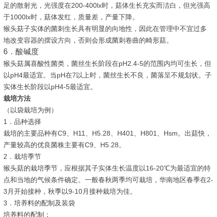
足的散射光，光强度在200-400lx时，菇体生长充实而洁白，但光强高
于1000lx时，菇体发红，质量差，产量下降。
猴头菇子实体的菌刺生长具有明显的向地性，因此在管理中不宜过多
地改变容器的摆设方向，否则会形成菌刺卷曲的畸形菇。
6．酸碱度
猴头菇属喜酸性菌类，菌丝生长阶段在pH2.4-5的范围内均可生长，但
以pH4最适宜。当pH在7以上时，菌丝生长不良，菌落呈不规划状。子
实体生长阶段以pH4-5最适宜。
栽培方法
（以袋栽培为例）
1．品种选择
栽培的主要品种有C9、H11、H5.28、H401、H801、Hsm。出菇快，
产量较高的优良菌株主要有C9、H5.28。
2．栽培季节
猴头菇的栽培季节，应根据其子实体生长温度以16-20℃为最适宜的特
点和当地的气候条件确定。一般春秋两季均可栽培，华南地区春季在2-
3月开始接种，秋季以9-10月接种栽培为佳。
3．培养料的配制及装袋
培养料的配制：