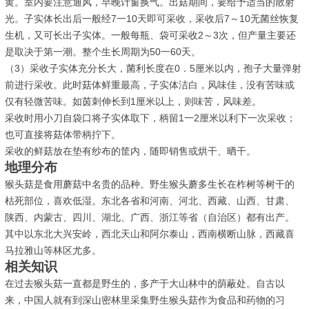
黄。室内要注意通风，早晚计窗换气。出菇期间，要给予适当的散射
光。子实体长出后一般经7一10天即可采收，采收后7～10无菌丝恢复
生机，又可长出子实体。一般每瓶、袋可采收2～3次，但产量主要还
是取决于第一潮。整个生长周期为50一60天。
（3）采收子实体充分长大，菌利长度在0．5厘米以内，孢子大量弹射
前进行采收。此时菇体鲜重最高，子实体洁白，风味佳，没有苦味或
仅有轻微苦味。如茵刺伸长到1厘米以上，则味苦，风味差。
采收时用小刀自袋口将子实体取下，柄留1一2厘米以利下一次采收；
也可直接将菇体带柄拧下。
采收的鲜菇放在垫有纱布的筐内，随即销售或烘干、晒干。
地理分布
猴头菇是食用蘑菇中名贵的品种。野生猴头蘑多生长在柞树等树干的
枯死部位，喜欢低湿。东北各省和河南、河北、西藏、山西、甘肃、
陕西、内蒙古、四川、湖北、广西、浙江等省（自治区）都有出产。
其中以东北大兴安岭，西北天山和阿尔泰山，西南横断山脉，西藏喜
马拉雅山等林区尤多。
相关知识
在过去猴头菇一直都是野生的，多产于大山林中的荫蔽处。自古以
来，中国人就有到深山密林里采集野生猴头菇作为食品和药物的习