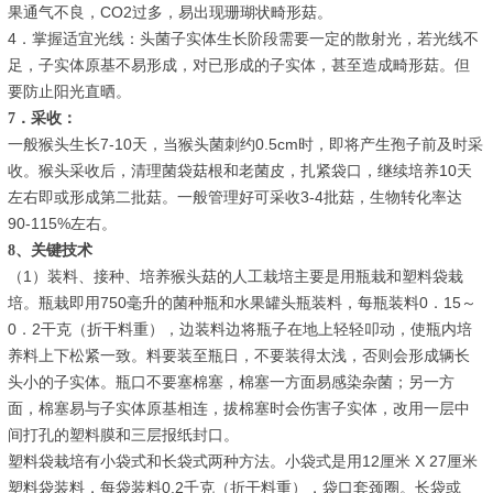
果通气不良，CO2过多，易出现珊瑚状畸形菇。
4．掌握适宜光线：头菌子实体生长阶段需要一定的散射光，若光线不
足，子实体原基不易形成，对已形成的子实体，甚至造成畸形菇。但
要防止阳光直晒。
7．采收：
一般猴头生长7-10天，当猴头菌刺约0.5cm时，即将产生孢子前及时采
收。猴头采收后，清理菌袋菇根和老菌皮，扎紧袋口，继续培养10天
左右即或形成第二批菇。一般管理好可采收3-4批菇，生物转化率达
90-115%左右。
8、关键技术
（1）装料、接种、培养猴头菇的人工栽培主要是用瓶栽和塑料袋栽
培。瓶栽即用750毫升的菌种瓶和水果罐头瓶装料，每瓶装料0．15～
0．2干克（折干料重），边装料边将瓶子在地上轻轻叩动，使瓶内培
养料上下松紧一致。料要装至瓶日，不要装得太浅，否则会形成辆长
头小的子实体。瓶口不要塞棉塞，棉塞一方面易感染杂菌；另一方
面，棉塞易与子实体原基相连，拔棉塞时会伤害子实体，改用一层中
间打孔的塑料膜和三层报纸封口。
塑料袋栽培有小袋式和长袋式两种方法。小袋式是用12厘米 X 27厘米
塑料袋装料，每袋装料0.2千克（折干料重），袋口套颈圈。长袋或