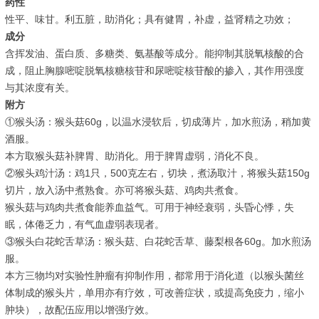
药性
性平、味甘。利五脏，助消化；具有健胃，补虚，益肾精之功效；
成分
含挥发油、蛋白质、多糖类、氨基酸等成分。能抑制其脱氧核酸的合
成，阻止胸腺嘧啶脱氧核糖核苷和尿嘧啶核苷酸的掺入，其作用强度
与其浓度有关。
附方
①猴头汤：猴头菇60g，以温水浸软后，切成薄片，加水煎汤，稍加黄
酒服。
本方取猴头菇补脾胃、助消化。用于脾胃虚弱，消化不良。
②猴头鸡汁汤：鸡1只，500克左右，切块，煮汤取汁，将猴头菇150g
切片，放入汤中煮熟食。亦可将猴头菇、鸡肉共煮食。
猴头菇与鸡肉共煮食能养血益气。可用于神经衰弱，头昏心悸，失
眠，体倦乏力，有气血虚弱表现者。
③猴头白花蛇舌草汤：猴头菇、白花蛇舌草、藤梨根各60g。加水煎汤
服。
本方三物均对实验性肿瘤有抑制作用，都常用于消化道（以猴头菌丝
体制成的猴头片，单用亦有疗效，可改善症状，或提高免疫力，缩小
肿块），故配伍应用以增强疗效。