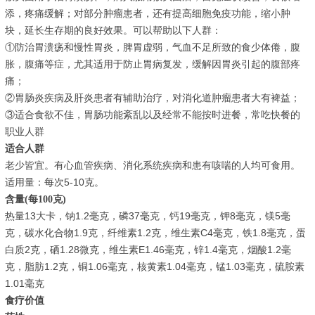
添，疼痛缓解；对部分肿瘤患者，还有提高细胞免疫功能，缩小肿
块，延长生存期的良好效果。可以帮助以下人群：
①防治胃溃疡和慢性胃炎，脾胃虚弱，气血不足所致的食少体倦，腹
胀，腹痛等症，尤其适用于防止胃病复发，缓解因胃炎引起的腹部疼
痛；
②胃肠炎疾病及肝炎患者有辅助治疗，对消化道肿瘤患者大有裨益；
③适合食欲不佳，胃肠功能紊乱以及经常不能按时进餐，常吃快餐的
职业人群
适合人群
老少皆宜。有心血管疾病、消化系统疾病和患有咳喘的人均可食用。
适用量：每次5-10克。
含量(每100克)
热量13大卡，钠1.2毫克，磷37毫克，钙19毫克，钾8毫克，镁5毫
克，碳水化合物1.9克，纤维素1.2克，维生素C4毫克，铁1.8毫克，蛋
白质2克，硒1.28微克，维生素E1.46毫克，锌1.4毫克，烟酸1.2毫
克，脂肪1.2克，铜1.06毫克，核黄素1.04毫克，锰1.03毫克，硫胺素
1.01毫克
食疗价值