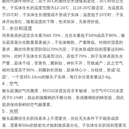
菌丝代谢作用停止；高于30℃时菌丝生长缓慢易老化，35℃时停止生
长。子实体生长的温度范围为12-24℃，以18-20℃最适宜。当温度高
于25℃时，子实体生长缓慢或不形成子实体；温度低于10℃时，子实
体开始发红，随着温度的下降，色泽加深，无食用价值。
3．水分和湿度
培养基质的适宜含水量为60-70%，当含水量低于50%或高于80%，猴
头菇原基分化数量显著减少，子实体晚熟，产量降低。对相对湿度的
要求，菌丝培养发育阶段以70%为宜；子实体形成阶段则需要达到85-
90%，此时子实体生长迅速而洁白。若低于70%，则子实体表面失水
严重，菇体干缩，变黄色，菌刺短，伸长不开，导致减产；反之空气
相对湿度高于95%，则菌刺长而粗，菇体球心小，分枝状，形成“花
菇”。一个直径5-10cm的猴头子实体，每日水分蒸发量达2-6g。
4．空气
猴头菇属好气性菌类，对CO2浓度反应非常敏感，当空气中CO2浓度
高于0.1%时，就会刺激菌柄的不断分枝，形成珊瑚状的畸形菇，因此
菇房保持新鲜的空气极重要。
5．光照
猴头菇菌丝生长阶段基本上不需要光，但在无光条件下不能形成原
基，需要有50lx的散射光才能刺激原基分化。子实体生长阶段则需要充