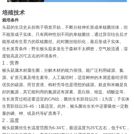
培殖技术
栽培条件
头菇的生活史从担孢子萌发开始，不断分枝伸长形成单核菌丝体，但
不能形成子实体。只有两种性别不同的单核菌丝，通过异宗结合后才
能形成有生育力的双核菌丝。此时菌丝组织化，最后形成子实体。
生长发育条件：野生猴头菇多发生于森林不太稠密，空气较流通，湿
度较高及20℃左右的环境条件。
1．营养
猴头菇属木材腐生菌，分解木材的能力很强。能广泛利用碳源、氮
源、矿质元素及维生素等。人工栽培时，适宜树种的木屑是最经济而
优良的碳源。而甘蔗渣、棉籽壳等也是理想的碳源。麸皮和米糠是良
好的氮源，其它能利用的氮源还有尿素、蛋白胨、铵盐、硝酸盐等。
生长发育过程还要适宜的C/N比，菌丝生长阶段以25：1为宜；子实体
生育阶段以35-45：1最适宜。此外，猴头菌在生长中还要吸收一定数
量的磷、钾、镁及钙等矿质离子。
2．温度
猴头菇菌丝生长温度范围为6-34℃，最适温度为25℃左右，低于6℃，