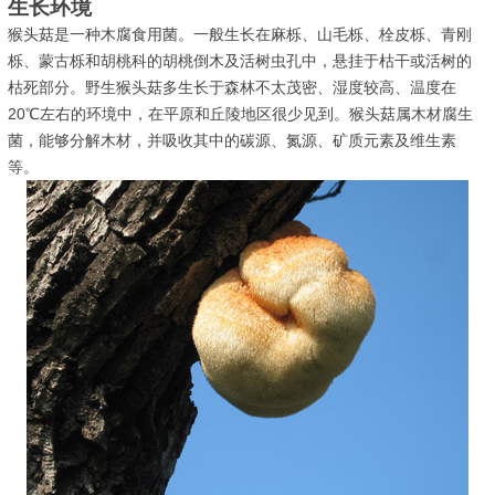
生长环境
猴头菇是一种木腐食用菌。一般生长在麻栎、山毛栎、栓皮栎、青刚
栎、蒙古栎和胡桃科的胡桃倒木及活树虫孔中，悬挂于枯干或活树的
枯死部分。野生猴头菇多生长于森林不太茂密、湿度较高、温度在
20℃左右的环境中，在平原和丘陵地区很少见到。猴头菇属木材腐生
菌，能够分解木材，并吸收其中的碳源、氮源、矿质元素及维生素
等。